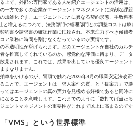
る上で、外部の専門家である人材紹介エージェントの活用は、
の一方で多くの企業がエージェントマネジメントに深刻な課題
の煩雑化です。エージェントごとに異なる契約形態、手数料率
0社と増えるにつれて、法務部門や経理部門との調整コストは膨
契約書や請求書の確認作業に忙殺され、本来注力すべき候補者
コア業務に時間を割けなくなっているのが実情です。
の不透明性が挙げられます。どのエージェントが自社のカルチ
者を推薦してくれているのか。感覚的な評価に留まり、データ
散見されます。これでは、成果を出している優良エージェント
ままなりません。
拍車をかけるのが、冒頭で触れた2025年4月の職業安定法改
ることで、エージェントは「求人案件の質」と「提案力」で勝
ってはエージェントの真の実力を見極める好機であると同時に
になることを意味します。これまでのように「数打てば当たる
ジェントマネジメントの重要性がこれまで以上に高まるのです
「VMS」という世界標準