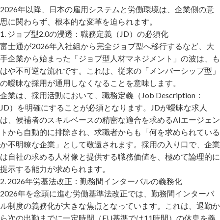
2026年以降、日本の雇用システムと労働環境は、企業側の意
思に関わらず、根本的な変革を迫られます。
1. ジョブ型2.0の浸透：職務定義（JD）の必須化
富士通が2026年入社組から完全ジョブ型へ移行するなど、大
手企業から始まった「ジョブ型人材マネジメント」の波は、も
はや不可逆な流れです。これは、従来の「メンバーシップ型」
の曖昧な採用が通用しなくなることを意味します。
企業は、採用活動において、職務定義（Job Description：
JD）を明確にすることが必須となります。JDが曖昧な求人
は、候補者のスキルベースの精密な適合を求めるAIエージェン
トから自動的に排除され、求職者からも「何を求められている
か不明瞭な企業」として敬遠されます。採用の入り口で、企業
は自社の求める人材像と提供する職務価値を、極めて論理的に
提示する能力が求められます。
2. 2026年労基法改正：勤務間インターバルの義務化
2026年を念頭に進む労働基準法改正では、勤務間インターバ
ル制度の義務化が大きな焦点となっています。これは、退勤か
ら次の出勤までに一定時間（EU基準では11時間）の休息を義