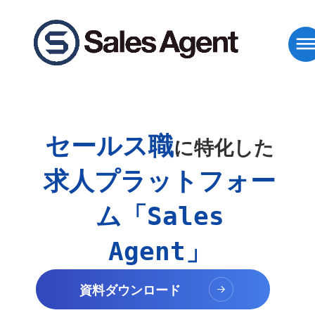
dehaz
セールス職
に特化した
求人プラットフォー
ム「Sales
Agent」
資料ダウンロード