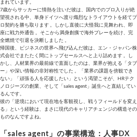
まれています。
7歳からサッカーに情熱を注いだ彼は、国内でのプロ入りが絶
望視される中、単身ドイツへ渡り熾烈なトライアウトを経てプ
ロ契約を勝ち取ります 。しかし直後に大怪我に見舞われ、即
座に戦力外通告 。そこから満身創痍で海外プレーを続け、完
全燃焼で引退を決断しました 。
帰国後、ビジネスの世界へ飛び込んだ彼は、エン・ジャパン株
式会社でまたたく間にトップセールスへと上り詰めます 。し
かし、人材業界の最前線で直面したのは、業界が抱える「タブ
ー」や深い情報の非対称性でした 。「業界の課題を傍観でき
ない」「頑張る人を応援したい」という渇望こそが、HRテク
ノロジーズの創業、そして「sales agent」誕生へと直結してい
るんです。
彼の「逆境において現在地を客観視し、戦うフィールドを変え
る」という経験は、まさに現代のキャリアチェンジの構造その
ものなんですよね。
「sales agent」の事業構造：人事DX