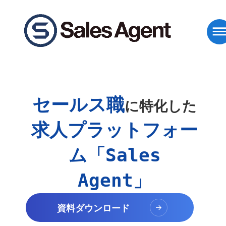
dehaz
セールス職
に特化した
求人プラットフォー
ム「Sales
Agent」
資料ダウンロード