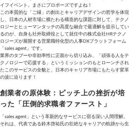
イフイベント。まさにプロポーズですよね！
この本質的な「ご縁」の創出とキャリアデザインの哲学を体現
し、日本の人材市場に横たわる構造的な課題に対して、テクノ
ロジーとヒューマンタッチの高度な融合で最適解を提示してい
るのが、自身も社外取締役として就任中の株式会社HRテクノ
ロジーズが展開する営業職特化型の人事DXプラットフォーム
「sales agent」です。
業界のタブーや非効率性に正面から切り込み、「頑張る人をテ
クノロジーで応援する」というミッションのもとローンチされ
たこのサービスの全貌と、日本のキャリア市場にもたらす変革
の波に迫ります！
創業者の原体験：ピッチ上の挫折が培
った「圧倒的求職者ファースト」
「sales agent」という革新的なサービスに宿る深い人間理解。
それは、代表である鈴木啓祐氏の壮絶なキャリアの軌跡から生